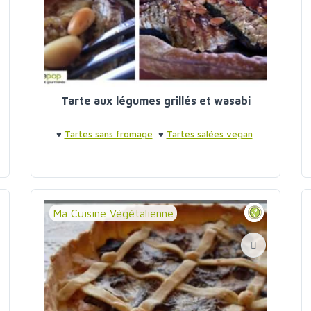
Tarte aux légumes grillés et wasabi
♥
Tartes sans fromage
♥
Tartes salées vegan
Ma Cuisine Végétalienne