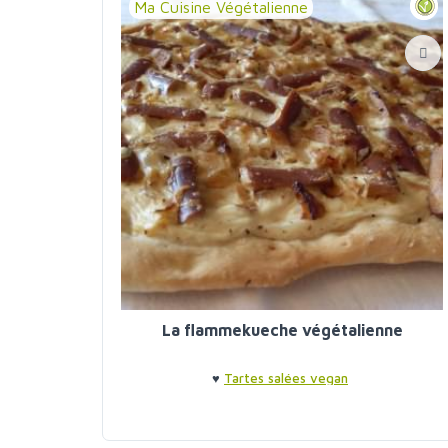
Ma Cuisine Végétalienne
La flammekueche végétalienne
♥
Tartes salées vegan