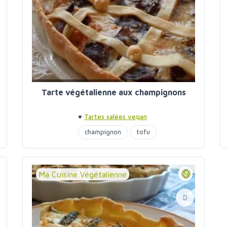
Tarte végétalienne aux champignons
♥
Tartes salées vegan
champignon
tofu
Ma Cuisine Végétalienne