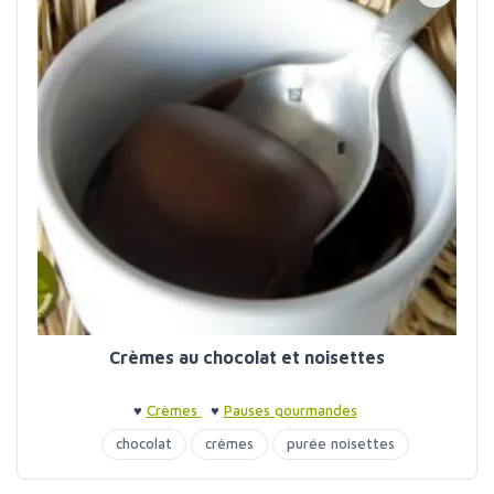
Crèmes au chocolat et noisettes
♥
Crèmes
♥
Pauses gourmandes
chocolat
crèmes
purée noisettes
sirop d'agave