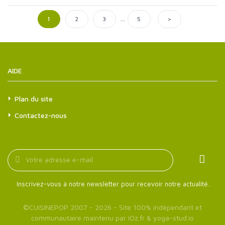
...
>
1
2
3
5
AIDE
Plan du site
Contactez-nous
Inscrivez-vous à notre newsletter pour recevoir notre actualité.
©
CUISINEPOP
2007 - 2026 - Site 100% indépendant et
communautaire maintenu par
iOz.fr
&
yoga-stud.io