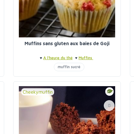
Muffins sans gluten aux baies de Goji
♥
A l'heure du thé
♥
Muffins
muffin sucré
Cheekymuffin