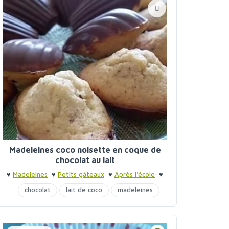
Madeleines coco noisette en coque de
chocolat au lait
♥
Madeleines
♥
Petits gâteaux
♥
Après l'école
♥
Après l'école
chocolat
lait de coco
madeleines
noix de coco