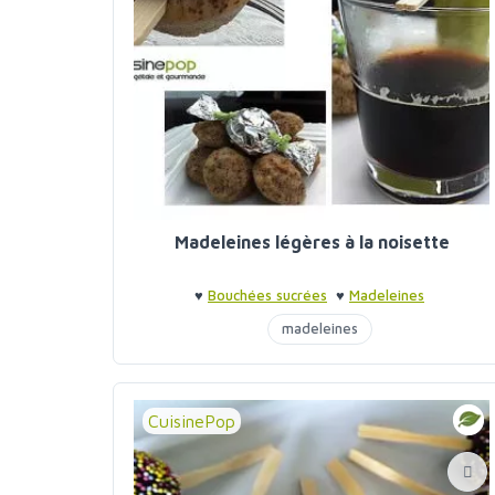
Madeleines légères à la noisette
♥
Bouchées sucrées
♥
Madeleines
madeleines
CuisinePop