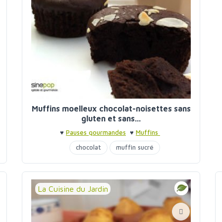
Muffins moelleux chocolat-noisettes sans
gluten et sans...
♥
Pauses gourmandes
♥
Muffins
chocolat
muffin sucré
purée noisettes
sirop d'agave
La Cuisine du Jardin