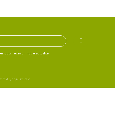
er pour recevoir notre actualité.
z.fr
&
yoga-stud.io