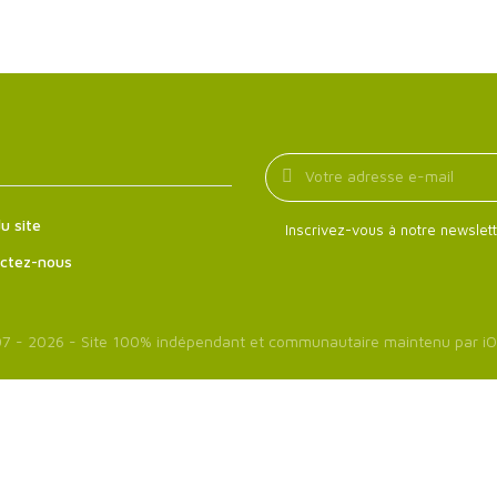
u site
Inscrivez-vous à notre newslett
ctez-nous
7 - 2026 - Site 100% indépendant et communautaire maintenu par
iO