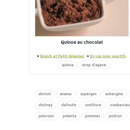
Quinoa au chocolat
♥
Brunch et Petit déjeuner
♥
En-cas pour sportifs
quinoa
sirop d'agave
abricot
ananas
asperges
aubergine
chutney
clafoutis
confiture
cranberries
poivrons
polenta
pommes
potiron