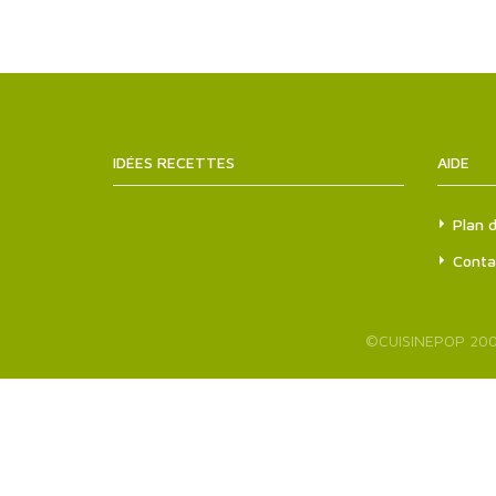
IDÉES RECETTES
SITEMAPS.XML
AIDE
Plan d
Conta
©
CUISINEPOP
200