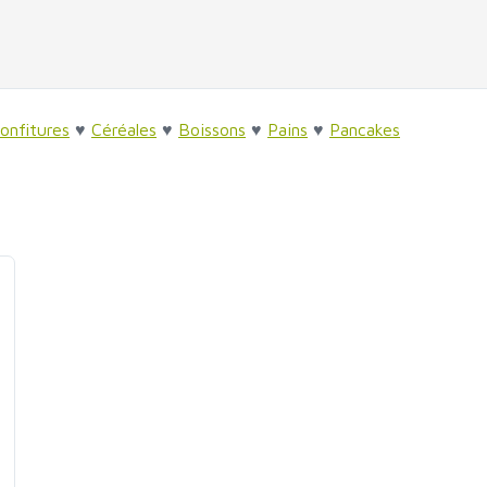
confitures
♥
Céréales
♥
Boissons
♥
Pains
♥
Pancakes