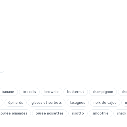
banane
brocolis
brownie
butternut
champignon
ch
épinards
glaces et sorbets
lasagnes
noix de cajou
n
purée amandes
purée noisettes
risotto
smoothie
snack