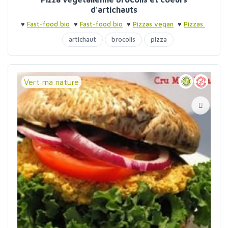
d'artichauts
♥
Fast-food bio
♥
Fast-food bio
♥
Pizzas vegan
♥
Pizzas
artichaut
brocolis
pizza
Vert ma nature