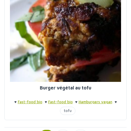
Burger végétal au tofu
♥
Fast-food bio
♥
Fast-food bio
♥
Hamburgers vegan
♥
Hamburgers
tofu