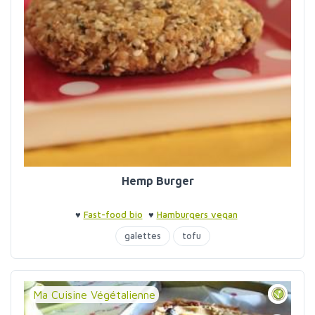
Hemp Burger
♥
Fast-food bio
♥
Hamburgers vegan
galettes
tofu
Ma Cuisine Végétalienne