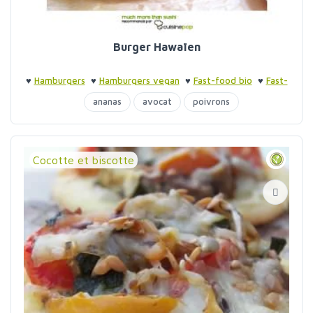
Burger Hawaïen
♥
Hamburgers
♥
Hamburgers vegan
♥
Fast-food bio
♥
Fast-
food bio
ananas
avocat
poivrons
Cocotte et biscotte