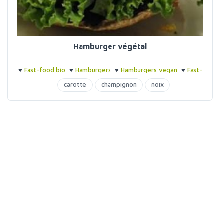
Hamburger végétal
♥
Fast-food bio
♥
Hamburgers
♥
Hamburgers vegan
♥
Fast-
food bio
carotte
champignon
noix