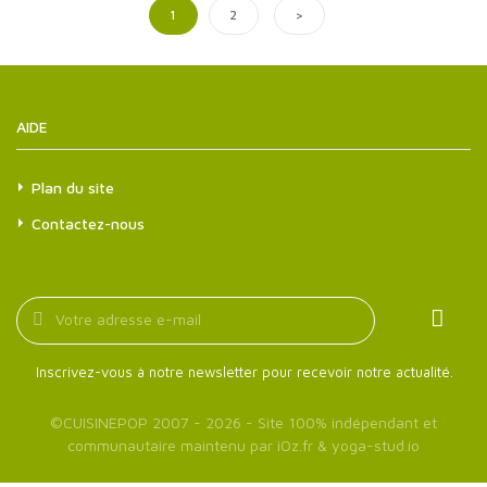
>
1
2
AIDE
Plan du site
Contactez-nous
Inscrivez-vous à notre newsletter pour recevoir notre actualité.
©
CUISINEPOP
2007 - 2026 - Site 100% indépendant et
communautaire maintenu par
iOz.fr
&
yoga-stud.io