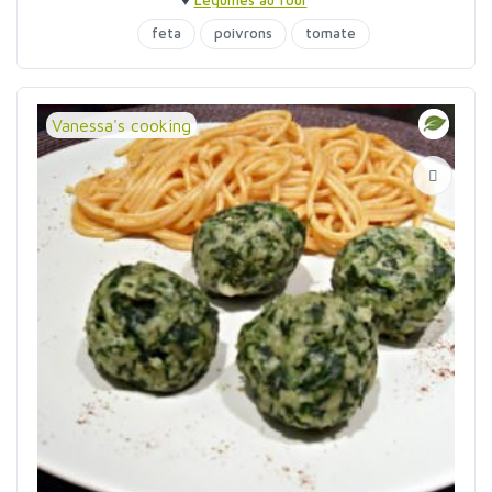
♥
Légumes au four
feta
poivrons
tomate
Vanessa's cooking