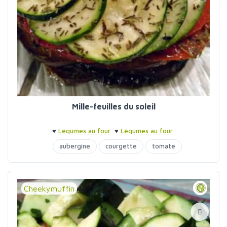
Mille-feuilles du soleil
♥
Légumes au four
♥
Légumes au four
aubergine
courgette
tomate
Cheekymuffin