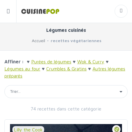
Légumes cuisinés
Accueil
recettes végétariennes
Affiner :
♥
Purées de légumes
♥
Wok & Curry
♥
Légumes au four
♥
Crumbles & Gratins
♥
Autres légumes
préparés
74 recettes dans cette catégorie
Lilly the Cook